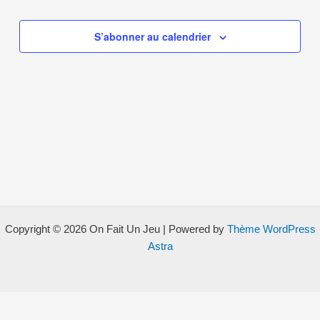
of
de
events
vues
S’abonner au calendrier
in
Évènem
Photo
View
Copyright © 2026 On Fait Un Jeu | Powered by
Thème WordPress
Astra