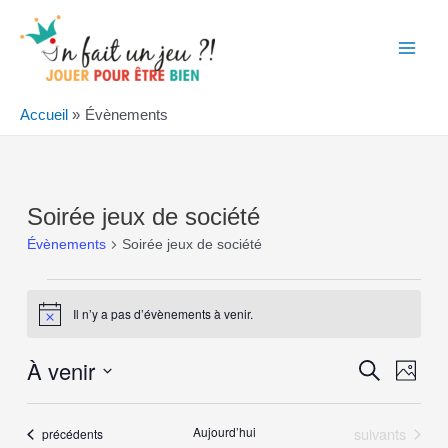
Aller
au
contenu
Main
Men
Accueil
Évènements
Soirée jeux de société
Évènements
Soirée jeux de société
Évènements
Il n’y a pas d’évènements à venir.
Notice
À venir
Recher
Navi
Recherche
Photo
de
et
Sélectionnez
List
vues
la
navigati
Évènements
Aujourd’hui
suivants
Évènements
précédents
Évè
date