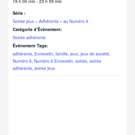
19 h 00 min - 23 h 59 min
Série :
Soirée jeux « Adhérents » au Numéro 6
Catégorie d’Évènement:
Soirée adhérents
Évènement Tags:
adhérents
,
Ennevelin
,
famille
,
jeux
,
jeux de société
,
Numéro 6
,
Numéro 6 Ennevelin
,
soirée
,
soirée
adhérents
,
soirée jeux