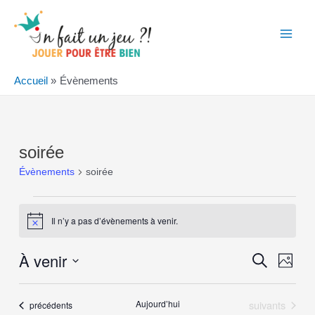
Aller
au
contenu
Main
Men
Accueil
Évènements
soirée
Évènements
soirée
Évènements
Il n’y a pas d’évènements à venir.
Notice
À venir
Recher
Navi
Recherche
Photo
de
et
Sélectionnez
List
vues
la
navigati
Évènements
Aujourd’hui
suivants
Évènements
précédents
Évè
date