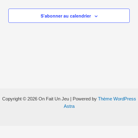
of
de
events
vues
S’abonner au calendrier
in
Évènem
Photo
View
Copyright © 2026 On Fait Un Jeu | Powered by
Thème WordPress
Astra